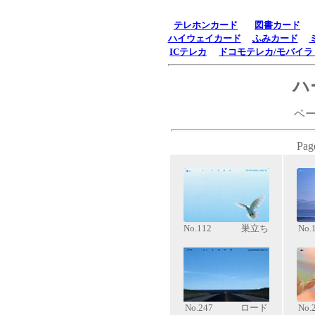
テレホンカード
図書カード
ハイウェイカード
ふみカード
ICテレカ
ドコモテレカ/モバイ
ハ
ベー
Pag
No.112 巣立ち
N
No.247 ロード
N